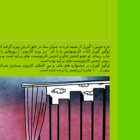
غزه خونین / گورل از نقشه غزه به عنوان نماد در خلق اثرش بهره گرفته 
اوگوز گورل کتاب کارتونهایش را با نام " دیز ویت کارتونز" ( روزهایی با 
چاپ رساند. او عضو انجمن فکو و انجمن کارتونیست های ترکیه است و ی
رئیس انجمن کارتونیست های ترکیه بوده است.
اوگوز گورل در جشنواره های ملی و بین المللی کارتون بسیاری شرک
بیش از ۱۰۰ جایزه ارزشمند را برنده شده است.