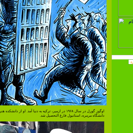
اوگوز گورل در سال ۱۹۶۸ در ازمیر، ترکیه به دنیا آمد. او از دانشک
دانشگاه مرمره، استانبول فارغ التحصیل شد.