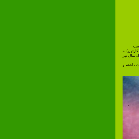
است
کارتون) به
ک سال نیز
ت داشته و