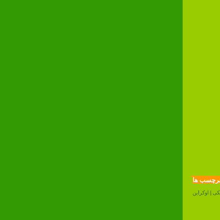
رچسب ها
کی
|