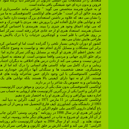
متعددی را در مسابقات بین المللی کارتون در سراسر دنیا برنده شود. ا
فروتن و بدون ذره ای خود شیفتگی باقی مانده است.
او به عنوان هنرمند متخصص می گوید: " طراحی مانند عکسبرداری 
هنرمند خالق آن اثر است." طراحی های اولکسی کاستوفسکی به ما مر
را نشان می دهد که علاوه بر داشتن استعدادی بزرگ دوست دارد دائما رو
کند و توانایی های خارق العاده اش را پرورش دهد. مردی با قوه درک و حس
که می تواند اعماق وجود هر چیزی را ببیند. هنرمندی با احساس گراف
دستان هنرمند. استعداد هنری او از حد عادی فراتر رفته است. تمرکز اصل
بر روی طراحی با قلم است و کوچکترین جزئیات را با درک بالایش ب
طراحی هایش نشان می دهد.
کشور او دوران تاریخی بسیار تلخی را گذرانده است اما او احساس کرد ک
برابر این مشکلات و مسایل کاری انجام دهد و توانست به وضوح جایگاه خو
کند. بخش اعظم آثار هنری او گرچه بر مسایل زودگذر تمرکز ندارند اما ت
برای خلق آثاری جهانی و مردمی واقعا ستودنی است. او معتقد به اصول 
ارزش نیست و سعی می کند از دادن درس های اخلاقی به دیگران اجتناب ک
زیبایی و درک کامل می تواند کاستی های انسانی را درک کند اما از 
وحشیگری، ضعف شخصیت ها و سنگدلی آنها درآثارش خودداری می ک
اولکسی کاستوفسکی با این وجود دارای حس شاعرانه وایده های قو
هستند. آثار او نه تنها دارای کیفیتی بالا هستند بلکه توانایی های ی
روانشناس و به خصوص یک شاعر را در بر دارند.
اولکسی کاستوفسکی بدون شک یکی از برترین و موفق ترین کارتونیست
ای اکراین و اخیرا یکی از بزرگترین کارتونیست های اروپایی به حساب می آ
اجازه دهید بیوگرافی و زندگی هنری او را به اختصار شرح دهیم:
اولکسی کاستوفسکی در 11 مارس 1971 در کیف، اکراین به د
1993 از دانشگاه ملی کشاورزی کیف فارغ التحصیل شد و پس از آن شروع
باغ گیاهان دارویی آکادمی ملی علوم اکراین کرد.
اولین اثر هنری او در سال 1998 در روزنامه " وچرنی وستی" اکر
از آن آثار هنری او شروع به چاپ در کشورهای دیگر مانند روسیه، ترکیه، 
سوئد، هلند و... کردند. او از سال 2004 به عنوان کارتونیست دا
اکراینی" کار می کند و اغلب آثارش بر خلق کارتون و طراحی تمرکز دارند. 