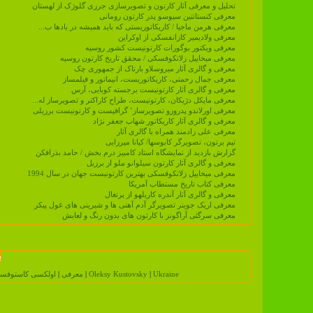
تحلیل و معرفی آثار کارتون و تصویرسازی جرزی گلوژک از لهستان
معرفی کنستانتین سیوسو پدر کارتون رومانی
معرفی هرمن ماجیا / کاریکاتوریستی که باید همیشه در یادها ب...
معرفی ولادیمیر کازانفسکی از اوکراین
معرفی ویکتور بوگورات کارتونیست کشور روسیه
معرفی میخاییل زلاتکوفسکی / محقق تاریخ کارتون روسیه
معرفی و گالری آثار میروسلاو بارتاک از جمهوری چک
معرفی جمال رحمتی، کاریکاتوریست، انیماتور و فیلمساز
معرفی و گالری آثار کارتونیست برجسته کوبایی، آرس
معرفی مایکل دژیکان، کارتونیست، طراح کاراکتر و تصویرساز له...
معرفی اورلاندو پدروزو تصویرساز٬ گرافیست و کارتونیست برزیلی
معرفی و گالری آثار کاریکاتور شهاب جعفر نژاد
معرفی علی رادمند همراه با گالری آثار
تيم برتون، تصويرگر كابوسها/ کیانا میرزایی
گزارش بازديد از نمايشگاه استاد كامبيز درم بخش / حامد بذرافکن
معرفی و گالری آثار کارتون سیلوانو ملو از برزیل
معرفی میخاییل زلاتکوفسکی بهترین کارتونیست جهان در سال 1994
معرفی کتاب تاریخ مستطاب آمریکا
معرفی و گالری آثار آندره کاریلهو از پرتغال
معرفی اریک جوینر تصویرگر آدم آهنی ها و شیرینی های غول پیکر
معرفی سرگئی آراگونز با کارتون های بدون رنگ و لعابش
ب
Ukraine
|
Oleksy Kustovsky
|
اوکراین
معرفی
|
اولکسی کاستوفس