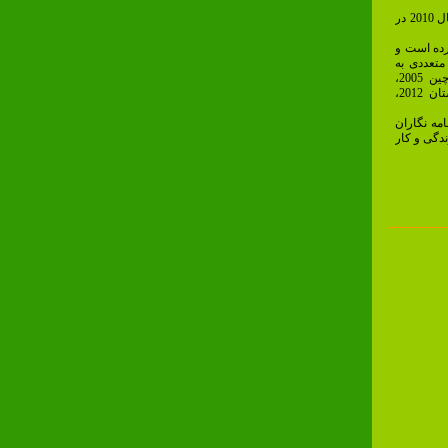
اولکسی کاستوفسکی به همراه هنرمندان دیگر نمایشگاهی گروهی در سال 2010 در
ت کرده است و
ون متعددی به
عنوان داور دعوت شده است که برخی از آنها شامل مسابقه ال ام چین 2005،
مسابقه کلیر لوک روسیه 2010، 2011 و 2012، مسابقه جیک بیده لهستان 2012،
مه نگاران
دگی و کار