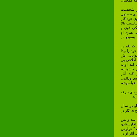
ما همچنان
از شخصیت
دی مسئول
ی خود کار
اسیت بالا
یکی قوی و
ی هنری او
ه وضوح در
ه باید در
د را پیدا
وانایی اش
اخلاقی بی
ند. او به
هر خشونت،
ند. آثار
ی ودائمی
ک فیلسوف،
 های حرفه
ید.
نیا آمد. او در سال
 به کار در
این چاپ شد و پس
بلغارستان،
ئم روزنامه " هولوس
آثار او در