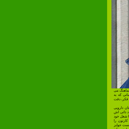
هماهنگ می
اتی که به
 فکر، دقت
ان دارویی
د ذاتی اش
با شغل خود
کارتون را
نست جوایز