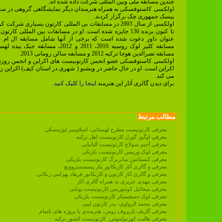
چندین مسابقه ملی وبین المللی شرکت داده شده اند.
پیسک جمهوری چک برگزار کردند.
اولکسی از سال 2003 در مسابقات بی المللی کارتون بسیاری شرک
تا کنون برنده 136 جایزه شده است. او در مسابقات بین المللی کارت
مسابقه نصرالدین هوجا ترکیه 2012 و مسابقه سالن رومانی 2013.
اولکسی کاستوفسکی عضو انجمن کارتونیست های اکراین و انجمن روزنا
اکراین است. او در حال حاضر در ویشنو ( شهری در استان کیف) اکراین زن
می کند.
برای دیدن گالری آثار این هنرمند
اینجا را کلیک کنید.
مطالب مرتبط
معرفی کارتونیست مطرح لهستانی، اسلاومیر لوژینسکی
معرفی اوگوز گورل کارتونیست اهل ترکیه
معرفی آجیم سولاج کارتونیست آلبانیایی
معرفی لوک ورنیمن کارتونیست بلژیکی
معرفی کنستانتین سانربرگ کارتونیست بلژیکی
معرفی و گالری آثار کاریکاتور پتار پیسمستروویچ
معرفی و گالری آثار کارتون و کاریکاتور فرهاد بهرامی ریکانی
معرفی مهدی عزیزی به همراه گالری آثار
معرفی میخائیل کونتوریس کارتونیست یونانی
معرفی لوک دسچیمیکر کارتونیست بلژیکی
معرفی محمد الزواوی، پدر کارتون لیبی
معرفی گاریف بازیروف روس، هنرمندی با پروژه های ناتمام
معرفی هالیت کورتولموس، کارتونیست کشور ترکیه