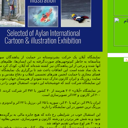
نمایشگاه آیلان یک حرکت بشردوستانه در حمایت از پناهندگان س
متأسفانه به خاطر کم‌توجهی‌های صورت‌گرفته به این انسان‌ها، ظلم‌های 
آنها شده و برخی از این پناهندگان نیز کشته شده‌اند که آیلان، کودک کرد 
به یک نماد شده است. این اتفاقات باعث شد تا برگزاری یک نمایشگاه ای
فضای مجازی با حمایت انجمن هنرهای تجسمی انقلاب و دفاع مقدس و 
سایت روزرنگ و ایران کارتون تدارک دیده شودو از هنرمندان جهان دعوت 
این نمایشگاه شرکت کنند که خوشبختانه این دعوت، استقبال خوبی را در 
در نمایشگاه «آیلان» ۲۰۲ هنرمند از ۴۰ کشور با ۳۷۲ ا
۲۰۰ اثر کارتون و ۱۷۲اثر تصویرسازی است.
ایران با ۳۹ اثر، ترکیه با ۳۰ اثر، سوریه با ۲۵ اثر، ب
پررنگ‌ ترین حضور در این نمایشگاه را دارند.
این استقبال خوب در شرایطی رخ داده که هیچ جایزه مالی به برگزیده‌ها
شود و به شش نفر برتردر دو رشته کارتون و تصویرسازی، تندیس بعلاوه
و به ۲۰ نفر لوح سپاس تقدیم خواهد شد .
همچنین در آینده نزدیک، آثار برگزیده در قالب کتاب هم منتشر خواهد شد