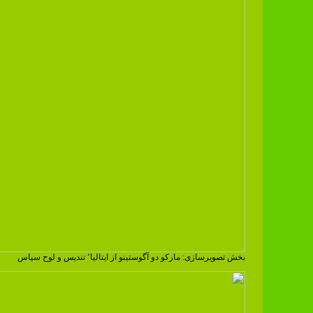
بخش تصویرسازی: مارکو دو آگوستینو از ایتالیا٬ تندیس و لوح سپاس