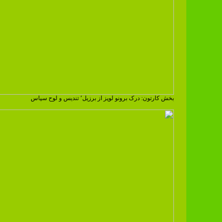
بخش کارتون: درک برونو لوپز از برزیل٬ تندیس و لوح سپاس