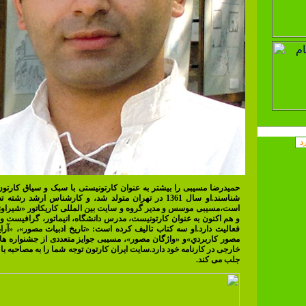
حمیدرضا مسیبی را بیشتر به عنوان کارتونیستی با سبک و سیاق کارتو
شناسند.او سال 1361 در تهران متولد شد، و کارشناس ارشد رشت
است،مسیبی موسس و مدیر گروه و سايت بین المللی کاریکاتور «شیرا
و هم اکنون به عنوان کارتونیست، مدرس دانشگاه، انیماتور، گرافیست و
فعالیت دارد.او سه کتاب تالیف کرده است: «تاریخ ادبیات مصور»، «آرايه
مصور كاربردي»و «واژگان مصور»، مسیبی جوایز متعددی از جشنواره ها
خارجی در کارنامه خود دارد.سایت ایران کارتون توجه شما را به مصاحبه با 
جلب می کند.