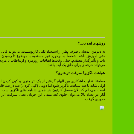
روشهای ایده یابی؟
به دید من ایده‌یابی صرف نظر از استعداد ذاتی کارتونیست، می‌تواند قابل 
حتی آموزش باشد. شخصاً به برخورد غیر مستقیم با موضوع تا رسیدن ب
ناب و تأثیرگذار معتقدم. خیلی وقت‌ها اتفاقات روزمره و ارتباطات با مرد
می‌تواند جرقه‌ای برای خلق یک ایده باشد.
شباهت ناگزیر؟ سرقت اثر هنری؟
مطمئنا تفاوت آشکاری بین الهام گرفتن از یک اثر هنری و کپی کردن ا
اولی شاید باعث شباهت ناگزیر شود اما دومی (کپی کردن) صد در صد ق
است. می‌دانم که الان معضل کارتون دنیا همین شباهت‌های ناگزیر است و
آثار در تعداد بالا می‌توان جلوی بُعد منفی این جریان یعنی سرقت اثر ه
حدودی گرفت.