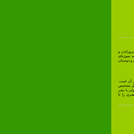
پروراندن و
ه سوژه‌ای
م و دوستان
ز آن است.
ابل تشخیص
لی با نشر
نری را تا