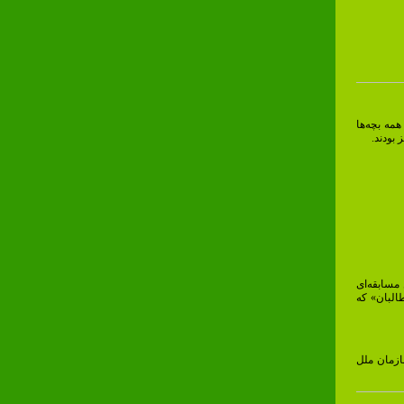
5 و 6 سالگی که مثل همه بچه‌ها
بودند.
مسابقه‌ای
وع «طالبان» که
سازمان ملل