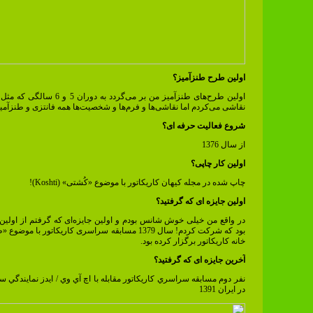
اولین طرح طنزآمیز؟
اولین طرح‌های طنزآمیز من بر می‌گردد به دوران 
نقاشی می‌کردم اما نقاشی‌ها و فرم‌ها و شخصیت‌ها همه فانتزی و طنزآمیز 
شروع فعالیت حرفه ای؟
از سال 1376
اولین کار چاپی؟
چاپ شده در مجله کیهان کاریکاتور با موضوع «کُشتی» (Koshti)!
اولین جایزه ای که گرفتید؟
در واقع من خیلی خوش شانس بودم و اولین جایزه‌ای که گرفتم از اولین 
بود که شرکت کردم! سال 1379 مسابقه سراسری کاریکاتور با موض
خانه کاریکاتور برگزار کرده بود.
آخرین جایزه ای که گرفتید؟
نفر دوم مسابقه سراسري كاريكاتور مقابله با اچ آي وي / ايدز نمايندگي 
در ايران 1391