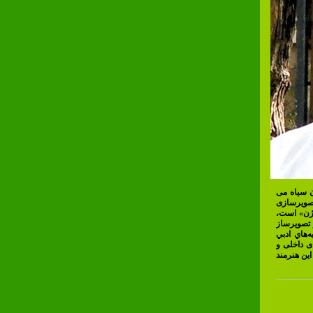
ن سیاه می
ه تصویرسازی
وژن» است،
 تصویرساز
‌هاي ادبي
ی داخلی و
این هنرمند