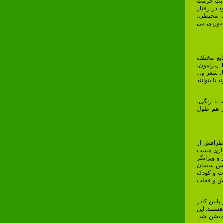
عایت حرمت
د در رفتار
ت محیطی،
 موردی می
ابع مختلف
 پیرامون،
 شعر و...
تا بتوانند
 یا رنگی،
ر هم طول
اطرافش از
 کاری هست
 و ویرانگر
جنس سیمان
ست و کودک
ش و غفلت
ایین کادر
ستند. این
یمیشن شد.