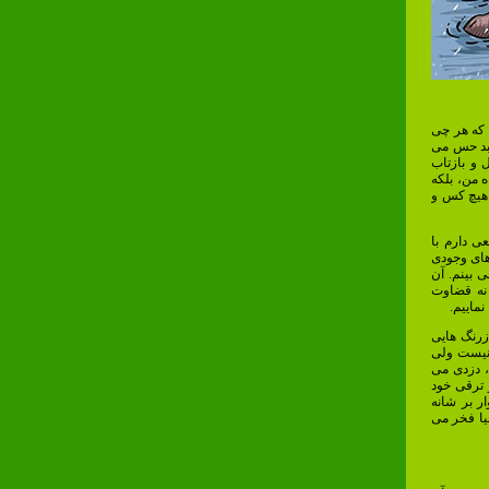
 که هر چی
، بد حس می
 و بازتاب
ه من، بلکه
ه هیچ کس و
ی دارم با
های وجودی
 بینم. آن
 نه قضاوت
نماییم.
 زرنگ هایی
 نیست ولی
، دزدی می
 ترقی خود
ر بر شانه
یا فخر می