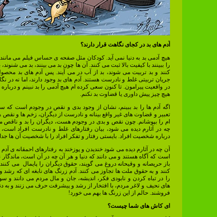
آدم های بد در کجای نگاهت قرار دارند؟
هیچ آدمی بد به دنیا نمی آید. کودکان مثل صفحه ی حساس فیلم می مانند
را ببینند با کیفیت بالا ثبت می کنند. آن ها چون بد می بینند، بد می شنوند
کنند و بد تربیت می شوند، بد از آب در می آیند. پس آدم های بد محصول
جریان تربیتی غلط و نادرست هستند. آدم های بد وجود دارند، اما نه در نگا
در واقعیت پیرامون. تا کنون سعی کرده ام هیچ آدمی را بد نبینم و دربار
هیچ چیز پیش داوری یا قضاوت بد نکنم.
اگه آدم ها را بد ببینم، نشان از وجود بدی و نقص در وجودم است که سع
تعبیر و قضاوت های غیر واقع بینانه و نادرست از دیگران، زخم ها و نقص 
ام را بپوشانم. چون نقص و بدی در وجودم هست، دیگران را بد و ناقص می
چه در آثارم دیده می شود، بیان رفتارهای غلط و نادرست افراد است،
درباره شخصیت افراد. بایستی رفتار و تفکر افراد را با شخصیت آن ها جدا 
آن چه در آثارم دیده می شود خندیدن و پوزخند به رفتارهای احمقانه ی آدم
است که آگاه هستند و می دانند که دنیا و هر آن چه در آن است، ماندگار
باز حریصانه و وقیحانه دروغ می گویند، حقوق دیگران را پایمال می کنند
کنند و به حقوق ملت ها تجاوز می کنند. آدم زرنگ های نابغه ای که رشد و
را در تباه کردن و نابودی فکر، اندیشه، جان و مال مردم می دانند و سوا
های نحیف و لاغر مردم، با افتخار از رشد و پیشرفت حرف می زنند و به دن
فروشند. حالم از این زرنگ ها بهم می خورد!
ای کاش های شما چیست؟