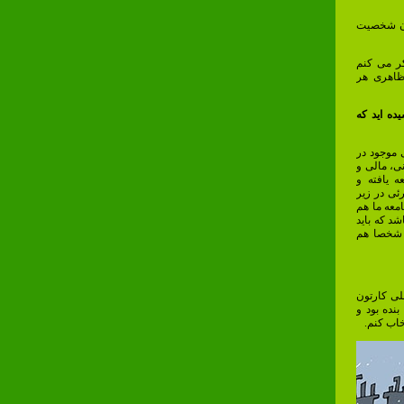
ادن شخصیت
ر می کنم
ظاهری هر
ده اید که
 موجود در
ی، مالی و
 یافته و
ئی در زیر
معه ما هم
د که باید
. شخصا هم
لی کارتون
نده بود و
خاب کنم.