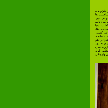
 کارتون به
ن آسیب ها
انی، نبود
کدام تایید
کشت، دنیا
مصلحت ها،
ت، کشتار
ت، حسادت،
شری را هم
وز به روز
ارونه شدن
اتور گونه
ن وارونگی