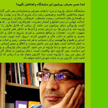
ابتدا ضمن معرفی، پیرامون این نمایشگاه و اهدافش بگویید؟
نمایشگاه «دنیای وارونه ی من» با هدف معرفی و شناساندن هنر تاثیر گذار
عموم مخاطبین علاقمند و همچنین رشد درک بصری آن ها و در نهایت بیا
و ناهنجاری های اجتماعی، زیست محیطی، فرهنگی، رفتاری، تروریسم جه
عدالت جهانی در دیدن فجایع و کشتار بشریت، فقرفکری، اعتیاد و ... که هر
کننده وارونگی دنیای پیرامون می باشد. از زمانی که قابیل هابیل را 
وارونه شد و ارزش ها، بی ارزش شدند و آدم ها به خاطر فقر فکری، 
شهوت، قدرت، تعصبات و منافع شخصی و فردی شروع به قتل و غار
بشری و تجاوز به جان، مال و ناموس کردند. دروغ، کینه توزی، نفر
حرص و طمع و بوالهوسی برای دستیابی به هر چه بیشتر، زمین و حیات ب
به خطر انداخته است. هیچ چیز سر جایش نیست و اخلاق و منش انسانی ر
متزلزل تر می شود و دنیا وارونه تر می شود. کارتون بیان وارونگی و و
این دنیاست. پس کارتون خود واقعیت است. دنیای پیرامون به شکل کاریک
ای پیش می رود. با وارونه شدن دنیا، کارتون متولد شد و تا زمانی که ای
ادامه دارد، کارتون نیز به حیات خودش ادامه خواهد داد.