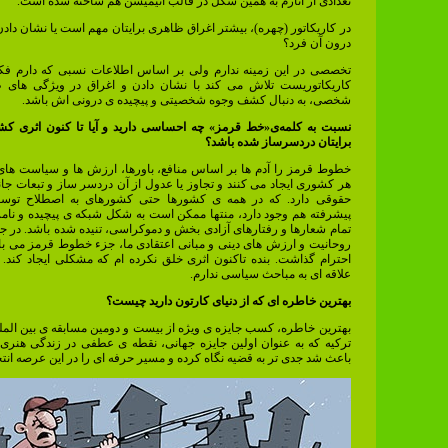
تعدادی از آثارم به همین شکل در قالب انیمیشن هم ساخته شده است.
در کاریکاتور (چهره)، بیشتر اغراق ظاهری برایتان مهم است یا نشان د
درون آن فرد؟
تخصصی در این زمینه ندارم ولی بر اساس اطلاعات نسبی که دارم فک
کاریکاتوریست تلاش می کند با نشان دادن و اغراق در ویژگی های 
شخصی، به دنبال کشف وجوه شخصیتی و پیچیده ی درونی اش باشد.
نسبت به کلمه‌ی«خط قرمز» چه احساسی دارید و آیا تا کنون اثری کشی
برایتان دردسرساز شده باشد؟
خطوط قرمز را آدم ها بر اساس منافع، باورها، ارزش ها و سیاست های
هر کشوری ایجاد می کنند و تجاوز یا عدول از آن دردسر ساز و تبعات جان
حقوقی دارد. که در همه ی کشورها حتی کشورهای به اصطلاح توسعه
پیشرفته هم وجود دارد، منتها ممکن است به شکل شبکه ی پیچیده و نامر
تمام شعارها و رفتارهای آزادی بخش و دموکراسی، تنیده شده باشد. در جا
روحانیت و ارزش های دینی و مبانی اعتقادی ما، جزء خطوط قرمز می باش
احترام گذاشت. بنده تاکنون اثری خلق نکرده ام که مشکلی ایجاد کند
علاقه ای به مباحث سیاسی ندارم.
بهترین خاطره ای که از دنیای کارتون دارید چیست؟
بهترین خاطره، کسب جایزه ی ویژه از بیست و دومین مسابقه ی بین المل
ترکیه که به عنوان اولین جایزه جهانی، نقطه ی عطفی در زندگی هنری ب
باعث شد جدی تر به قضیه نگاه کرده و مسیر حرفه ای را در این عرصه انت