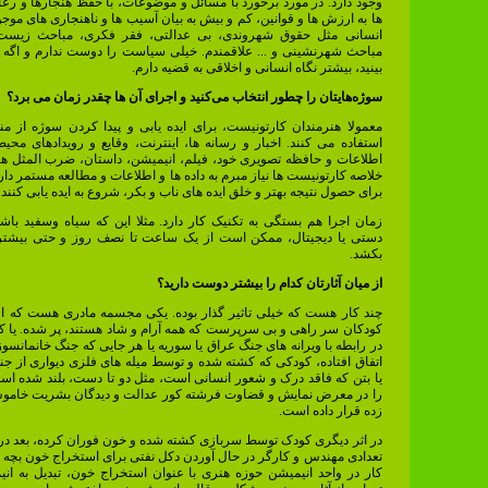
وجود دارد. در مورد برخورد با مسائل و موضوعات، با حفظ هنجارها و ر
ها به ارزش ها و قوانین، کم و بیش به بیان آسیب ها و ناهنجاری های موجو
انسانی مثل حقوق شهروندی، بی عدالتی، فقر فکری، مباحث زیس
مباحث شهرنشینی و ... علاقمندم. خیلی سیاست را دوست ندارم و اگه
بینید، بیشتر نگاه انسانی و اخلاقی به قضیه دارم.
سوژه‌هایتان را چطور انتخاب می‌کنید و اجرای آن ها چقدر زمان می برد؟
معمولا هنرمندان کارتونیست، برای ایده یابی و پیدا کردن سوژه از من
استفاده می کنند. اخبار و رسانه ها، اینترنت، وقایع و رویدادهای محیط
اطلاعات و حافظه تصویری خود، فیلم، انیمیشن، داستان، ضرب المثل ها،
خلاصه کارتونیست ها نیاز مبرم به داده ها و اطلاعات و مطالعه مستمر دارند 
برای حصول نتیجه بهتر و خلق ایده های ناب و بکر، شروع به ایده یابی کنند.
زمان اجرا هم بستگی به تکنیک کار دارد. مثلا این که سیاه وسفید باشد
دستی یا دیجیتال، ممکن است از یک ساعت تا نصف روز و حتی بیشت
بکشد.
از میان آثارتان کدام را بیشتر دوست دارید؟
چند کار هست که خیلی تاثیر گذار بوده. یکی مجسمه مادری هست که 
کودکان سر راهی و بی سرپرست که همه آرام و شاد هستند، پر شده. یا
در رابطه با ویرانه های جنگ عراق یا سوریه یا هر جایی که جنگ خانمانسوز
اتفاق افتاده، کودکی که کشته شده و توسط میله های فلزی دیواری از 
یا بتن که فاقد درک و شعور انسانی است، مثل دو تا دست، بلند شده ا
را در معرض نمایش و قضاوت فرشته کور عدالت و دیدگان بشریت خامو
زده قرار داده است.
در اثر دیگری کودک توسط سربازی کشته شده و خون فوران کرده، بعد در پ
تعدادی مهندس و کارگر در حال آوردن دکل نفتی برای استخراج خون بچه ه
کار در واحد انیمیشن حوزه هنری با عنوان استخراج خون، تبدیل به ان