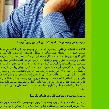
از چه زمانی و چطور شد که به کشیدن کارتون روی آوردید؟
علاقه به نقاشی و هنر در سنین ابتدایی در وجودم بود. این علاقه در مقط
بیشتر شد و در مقطع دبیرستان به شکل کشیدن کارتون، کاراکتر و 
کاریکاتور (چهره). اما نه به شکل حرفه ای. برعکس همیشه از عدد ورق
کتاب و ریاضیات بیزار بودم و ناتوان. با وجود این به علت نداشتن مشاور
دبیرستان، ریاضیات را انتخاب کردم و به یاد دارم در درس جبر و آنالیز 
ریاضی، نیم گرفتم، آن هم با ضریب دو. به سختی دیپلم ریاضی گرفتم. ب
دانشگاه در سال 75 در رشته کارشناسی فرش دانشکده هنر و معم
کاشان، کارتون را در قالب همکاری با نشریات دانشجویی و شرکت در
ملی و بین المللی ادامه دادم. شاید علت روی آوردن بنده به این شاخه از ه
ها و ظرفیت های وجودی اش در بیان تاثیر گذار و قدرتمند موضوعات مخ
بود که این قابلیت و تاثیر گذاری شاید در سایر شاخه های هنری، کمتر یا
باشد.
در مورد موضوع و مفاهیم کارتون هایتان بگویید؟
از میان شاخه های کارتون، بنده به کارتون موضوعی علاقمندم. چون مح
بیان موضوعات متعدد و مختلف ندارد. اما مثلا در کاریکاتور (چهره) ای