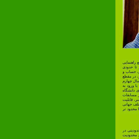
ع راهنمایی
تا حدودی
م، حساب و
، در مقطع
سال چهارم
ا ورود به
اری دانشگاه
 مسابقات
نر، قابلیت
تلف جهانی
 محدود تر
دودیتی در
ن محدودیت