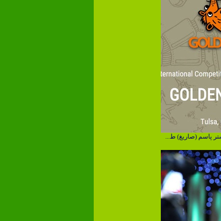
تر پاسم (صاریغ) ط...