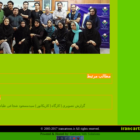
مطالب مرتبط
ب
گزارش تصویری
|
کارگاه
|
کاریکاتور
|
سیدمسعود شجاعی طباط
© 2005-2017
irancartoon.ir
All rights reserved.
Powered & Hosted by:
Gardoon Web Solutions