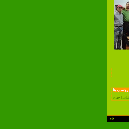
رچسب ها
بایی
|
جهرم
خانه