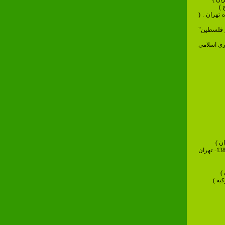
تهران . (
و فلسطین"
ری اسلامی
5- راهیابی به هفتمین نمایشگاه دوسالانه بین المللی کاریکاتور تهران . ( 1385- تهران