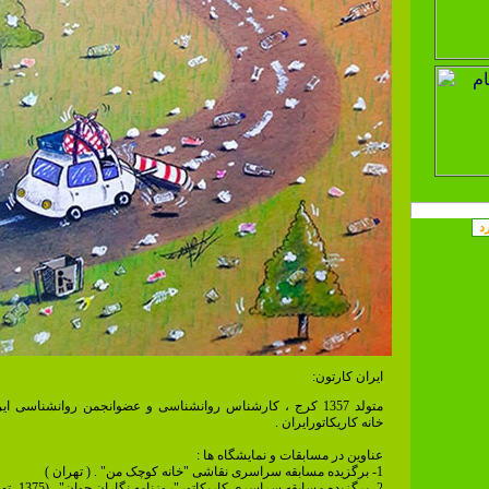
ایران کارتون:
متولد 1357 کرج ، کارشناس روانشناسی و عضوانجمن روانشناسی ا
خانه کاریکاتورایران .
عناوین در مسابقات و نمایشگاه ها :
1- برگزیده مسابقه سراسری نقاشی "خانه کوچک من" . ( تهران )
2- برگزیده مسابقه سراسری کاریکاتور"روزنامه نگاران جوان" . (1375- تهران )