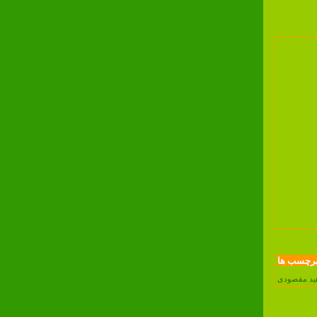
رچسب ها
هید مقصودی