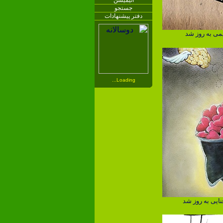
انیمیشن
جستجو
دفتر پیشنهادات
می به روز شد
Loading...
ﻨﺎﯾﯽ به روز شد