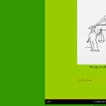
غی به روز شد
1
-
2
-
3
-
4
© 2005-201
خانه
Powered & H