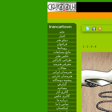
خانه
اخبار
دنياي هنر
فراخوان
1
-
2
-
3
-
4
رویدادها
نتایج مسابقات
عکس طنز
طراحی کاراکتر
معرفی هنرمند
مقالات
هنرمندان ایرانی
هنرمندان خارجی
پیشینه دوسالانه
گزارش
مصاحبه
گالری آثار
گالری عکس
درباره ما
تماس با ما
لینکستان