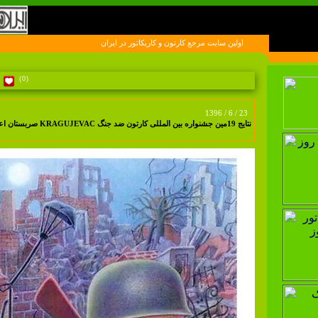
اولين سايت مرجع کارتون و کاريکاتور در ايران
(0)
1396 / 6 / 23
نتایج 19مین جشنواره بین المللی کارتون ضد جنگ KRAGUJEVAC صربستان اعلام شد