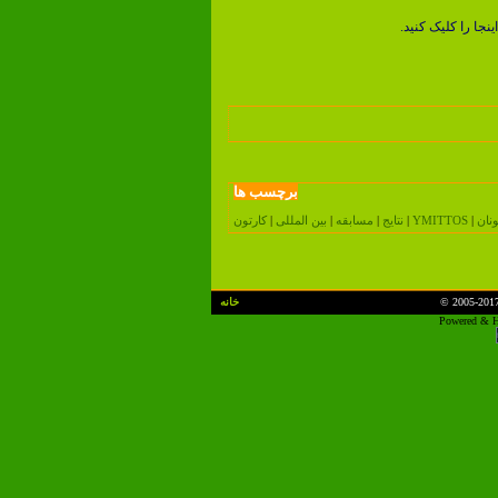
اینجا را کلیک کنید.
برچسب ها
ونان
|
YMITTOS
|
کارتون
نتایج
|
مسابقه
|
بین المللی
|
© 2005-201
خانه
Powered & H