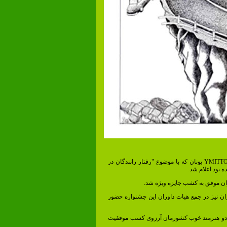
نتایج مسابقه بین المللی کارتون YMITTOS یونان که با موضوع "رفتار رانندگان در
 بود اعلام شد.
ران موفق به کشب جایزه ویژه شد.
ران نیز در جمع هیات داوران این جشنواره حضور
ن دو هنرمند خوب کشورمان آرزوی کسب موفقیت