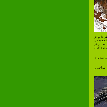
 دارم. از
 شخصیت و
ه می رفتم
تره افراد
اشته و به
گر طراحی و