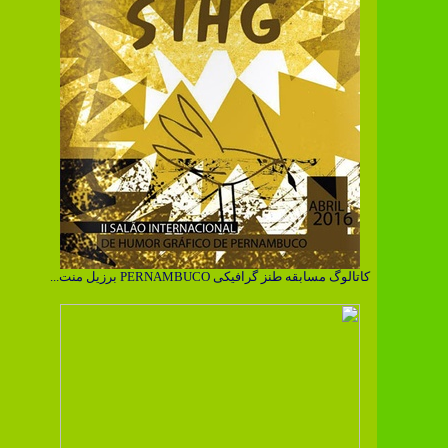
کاتالوگ مسابقه طنز گرافیکی PERNAMBUCO برزیل منت...