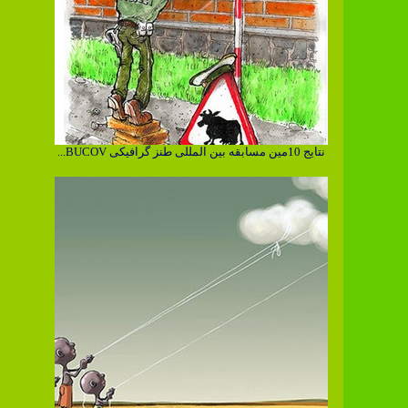
نتایج 10مین مسابقه بین المللی طنز گرافیکی BUCOV...