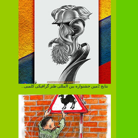
نتایج 2مین جشنواره بین المللی طنز گرافیکی کلمبی...