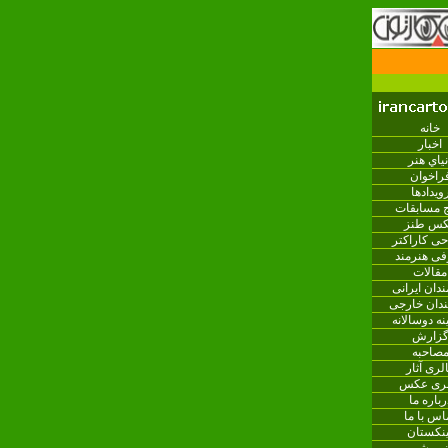
خانه
اخبار
نياي هنر
راخوان
ویدادها
ج مسابقات
س طنز
ی کاراکتر
فی هنرمند
مقالات
ندان ایرانی
ندان خارجی
نه دوسالانه
زارش
صاحبه
لری آثار
لری عکس
رباره ما
اس با ما
ینکستان