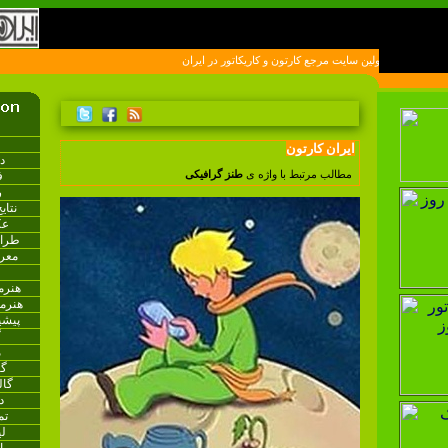
لين سايت مرجع کارتون و کاريکاتور در ايران
ایران کارتون
د
ف
مطالب مرتبط با واژه ی
طنز گرافیکی
ر
نتای
عک
طراح
معر
هنرم
هنرم
پیشی
گ
م
گا
گا
د
تم
ل