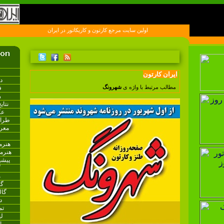
اولين سايت مرجع کارتون و کاريکاتور در ايران
ایران کارتون
د
ف
مطالب مرتبط با واژه ی
شهرونگ
ر
نتای
عک
طراح
معر
هنرم
هنرم
پیشی
گ
م
گا
گا
د
تم
ل