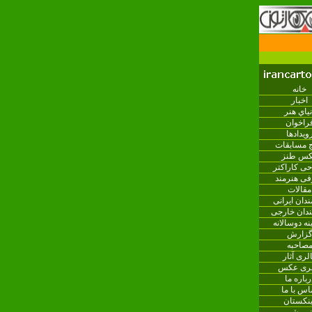
خانه
اخبار
نياي هنر
راخوان
ویدادها
ج مسابقات
س طنز
ی کاراکتر
فی هنرمند
مقالات
ندان ایرانی
ندان خارجی
نه دوسالانه
زارش
صاحبه
لری آثار
لری عکس
رباره ما
اس با ما
ینکستان