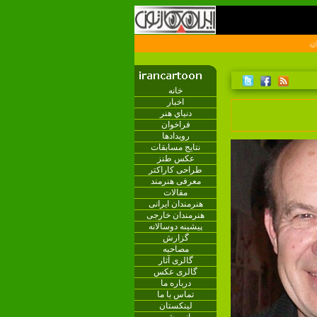
خانه
اخبار
دنياي هنر
فراخوان
رویدادها
نتایج مسابقات
عکس طنز
طراحی کاراکتر
معرفی هنرمند
مقالات
هنرمندان ایرانی
هنرمندان خارجی
پیشینه دوسالانه
گزارش
مصاحبه
گالری آثار
گالری عکس
درباره ما
تماس با ما
لینکستان