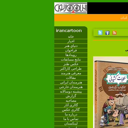
ان
خانه
اخبار
دنياي هنر
فراخوان
ی
رویدادها
نتایج مسابقات
عکس طنز
طراحی کاراکتر
معرفی هنرمند
مقالات
هنرمندان ایرانی
هنرمندان خارجی
پیشینه دوسالانه
گزارش
مصاحبه
گالری آثار
گالری عکس
درباره ما
تماس با ما
لینکستان