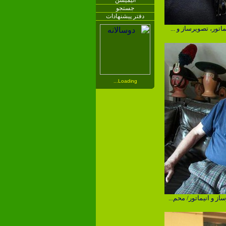
انیمیشن
جستجو
دفتر پیشنهادات
تور، تصویرساز و ...
Loading...
ز و انیماتور/ محم...