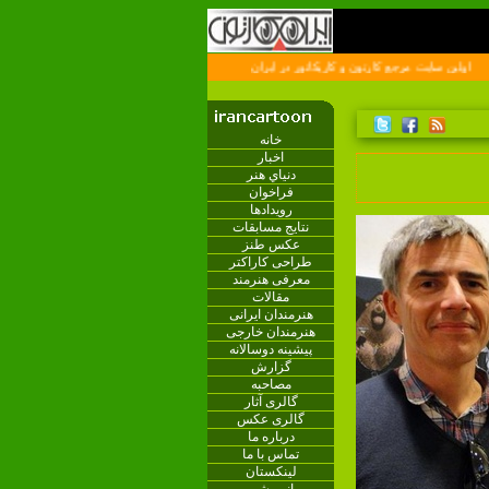
ولين سايت مرجع کارتون و کاريکاتور در ايران
خانه
اخبار
دنياي هنر
فراخوان
رویدادها
نتایج مسابقات
عکس طنز
طراحی کاراکتر
معرفی هنرمند
مقالات
هنرمندان ایرانی
هنرمندان خارجی
پیشینه دوسالانه
گزارش
مصاحبه
گالری آثار
گالری عکس
درباره ما
تماس با ما
لینکستان