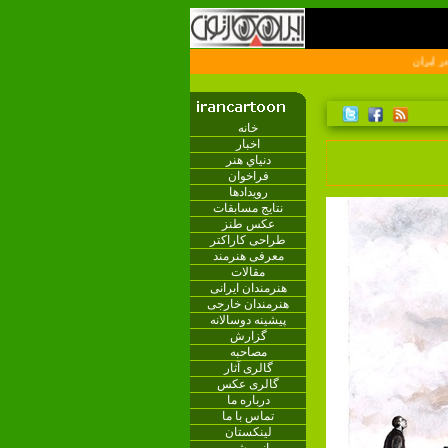
ران
خانه
اخبار
دنياي هنر
فراخوان
رویدادها
نتایج مسابقات
عکس طنز
طراحی کاراکتر
معرفی هنرمند
مقالات
هنرمندان ایرانی
هنرمندان خارجی
پیشینه دوسالانه
گزارش
مصاحبه
گالری آثار
گالری عکس
درباره ما
تماس با ما
لینکستان