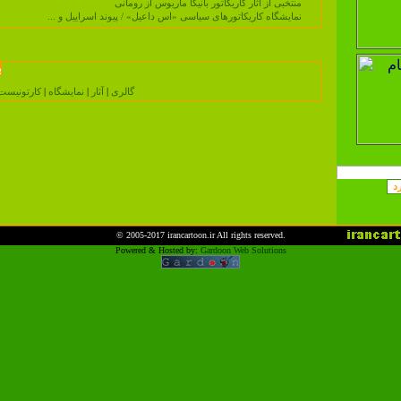
منتخبی از آثار کاریکاتور بانیکا ماریوس از رومانی
نمایشگاه کاریکاتورهای سیاسی «اس داعیل» / پیوند اسراییل و ...
ب
گالری
|
آثار
|
نمایشگاه
|
کارتونیس
© 2005-2017
irancartoon.ir
All rights reserved.
Powered & Hosted by:
Gardoon Web Solutions