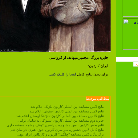
جایزه بزرگ: مجمیر میهاتف از کرواسی
ایران کارتون:
برای دیدن نتایج کامل
اینجا را کلیک کنید.
مطالب مرتبط
نتایج 3مین مسابقه بین المللی کارتون بلژیک اعلام شد
نتایج 3مین مسابقه بین الملی کارتون استونی اعلام شد
نتایج 15مین مسابقه بین المللی کارتون Karpik لهستان اعلام شد
جایزه دوم مسابقه بین المللی کارتون اسلواکی به سامان ترابی...
نتایج بخش کارتون 5مین جشنواره سراسری "وقف،چشمه همیشه جاری...
نتایج کامل 8مین جشنواره سراسری کارتون حوزه هنری خراسان شم...
برگزیدگان 2مین مسابقه "چِلگـی" کارتون و کاریکاتور ایران مع...