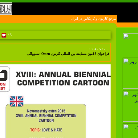
لين سايت مرجع کارتون و کاريکاتور در ايران
(1)
1394 / 5 / 25
فراخوان 18مین مسابقه بین المللی کارتون Osten اسلوواکی