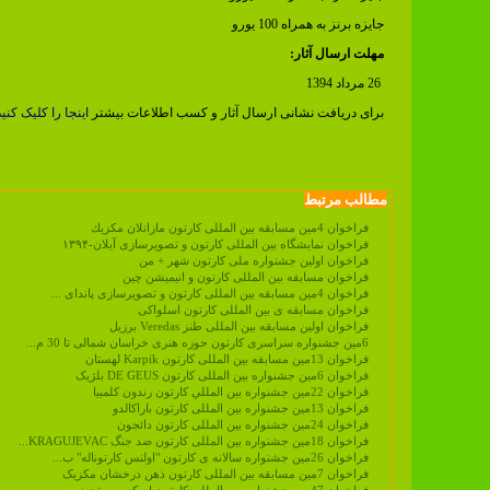
جایزه برنز به همراه 100 یورو
مهلت ارسال آثار:
26 مرداد 1394
برای دریافت نشانی ارسال آثار و کسب اطلاعات بیشتر
اینجا را کلیک کنید
مطالب مرتبط
فراخوان 4مين مسابقه بين المللی كارتون مازاتلان مكزيك
فراخوان نمایشگاه بین المللی کارتون و تصویرسازی آیلان-۱۳۹۴
فراخوان اولین جشنواره ملی کارتون شهر + من
فراخوان مسابقه بین المللی کارتون و انیمیشن چین
فراخوان 4مین مسابقه بین المللی کارتون و تصویرسازی پاندای ...
فراخوان مسابقه ی بین المللی کارتون اسلواکی
فراخوان اولین مسابقه بین المللی طنز Veredas برزیل
6مین جشنواره سراسری کارتون حوزه هنری خراسان شمالی تا 30 م...
فراخوان 13مین مسابقه بین المللی کارتون Karpik لهستان
فراخوان 6مین جشنواره بین المللی کارتون DE GEUS بلژیک
فراخوان 22مين جشنواره بين المللي كارتون رندون كلمبيا
فراخوان 13مین جشنواره بین المللی کارتون باراکالدو
فراخوان 24مین جشنواره بین المللی کارتون دائجون
فراخوان 18مین جشنواره بین المللی کارتون ضد جنگ KRAGUJEVAC...
فراخوان 26مین جشنواره سالانه ی کارتون "اولنس کارتوناله" ب...
فراخوان 7مین مسابقه بین المللی کارتون ذهن درخشان مکزیک