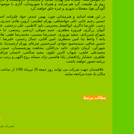
روی پل طبیعت گرد هم می‌آیند و همراه با شهروندان، آثاری با موضوع
آلودگی هوا، معضلات شهری و غیره خلق خواهند کرد.
در این هفته اساتید و هنرمندانی چون: بهمن عبدی، جواد علیزاده، احم
حسین رحیم خانی، علی جهانشاهی، بهرام عظیمی، آروین، هادی حیدری
رجبی، علیرضا ذاکری، ابوالفضل محترمی، داود کاظمی، علی درخشی، عل
کیوان زرگری، فیروزه مظفری، حمید صوفی، اردشیر رستمی، ثنا ح
شهرام شیرزادی، سعید نوروزی، حمیدرضا مسیبی، محمدرضا ثقفی، هان
پانته آ واعظ نیا، امین منتظری، امین آقایی، جمال رحمتی، علیرضا کا
حسین صافی، سیدمحمود جوادی، امیرحسین ضرغام، بهرام ارجمندنیا، 
شهرکی، آرمان داودی، حامد بذرافکن، مجاهده پورشمسیان، حمیدرض
محمدعلی خلجی، شهاب الدین علوی، مجید صالحی، احسان چراغی
طاهری، خشایار رادافشار، یلدا هاشمی نژاد، سمانه روح اللهی و زینب نیک
برنامه حضور خواهند داشت.
مکان یاد شده مراجعه نمایند.
مطالب مرتبط
ب
عصرانه هن