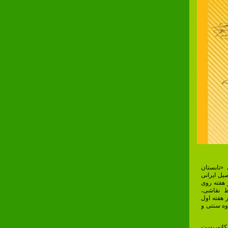
«تابستان
یل ایرانی
 هفته روی
ط نقاشی،
 هفته اول
وه سنتی و
یکاتوریست