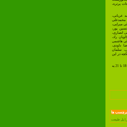
ات پرتره،
د عربانی،
، محمدعلی
ی میرایی،
سین پور،
ی انصاری،
ویان راد،
علی هاشمی
ا داودی،
، سلمان
چه در این
علاقمندان جهت شرکت می توانند روز جمعه 28 تیرماه 1398 از ساعت 18 تا 21 به
رچسب ها
ر
|
پل طبیعت